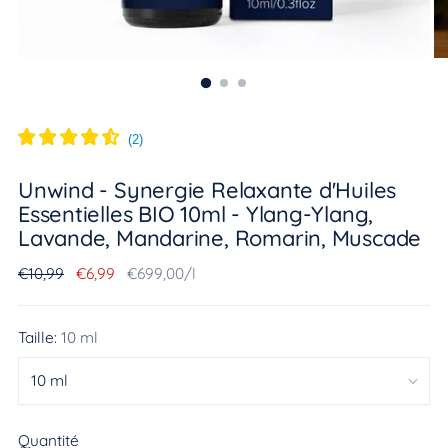
(
2
)
Unwind - Synergie Relaxante d'Huiles
Essentielles BIO 10ml - Ylang-Ylang,
Lavande, Mandarine, Romarin, Muscade
Prix
Prix
Par
€10,99
€6,99
€699,00
/
l
normal
à
Taille:
10 ml
l'unité
Quantité