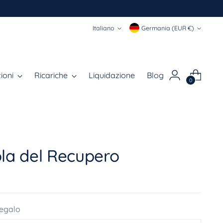
Lingua
Valuta
Italiano
Germania (EUR €)
ioni
Ricariche
Liquidazione
Blog
0
la del Recupero
regalo