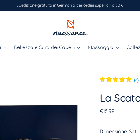
Spedizione gratuita in Germania per ordini superiori a 30 €
i
Bellezza e Cura dei Capelli
Massaggio
Collez
(
4
)
La Scato
Prezzo
€15,99
di
listino
Dimensione:
Set 