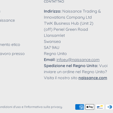
CONTATTACI
a
Indirizzo:
Naissance Trading &
Innovations Company Ltd
aissance
TWK Business Hub (Unit 2)
(off) Peniel Green Road
Llansamlet
Swansea
ento etico
SA7 9AU
lavoro presso
Regno Unito
Email:
infoeu@naissance.com
Spedizione nel Regno Unito:
Vuoi
inviare un ordine nel Regno Unito?
Visita il nostro sito
naissance.com
condizioni d'uso e l'informativa sulla privacy.