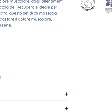
olore muscolare, dagli allenamenti
catola del Recupero è ideale per
extra; questo set di oli massaggi
trastare il dolore muscolare,
Aggiungere
i sensi.
un
prodotto
al
carrello...
a