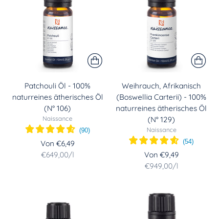
Patchouli Öl - 100%
Weihrauch, Afrikanisch
naturreines ätherisches Öl
(Boswellia Carterii) - 100%
(N° 106)
naturreines ätherisches Öl
Naissance
(N° 129)
Naissance
(
90
)
(
54
)
Von €6,49
Stückpreis
per
€649,00
/
l
Von €9,49
Stückpreis
per
€949,00
/
l