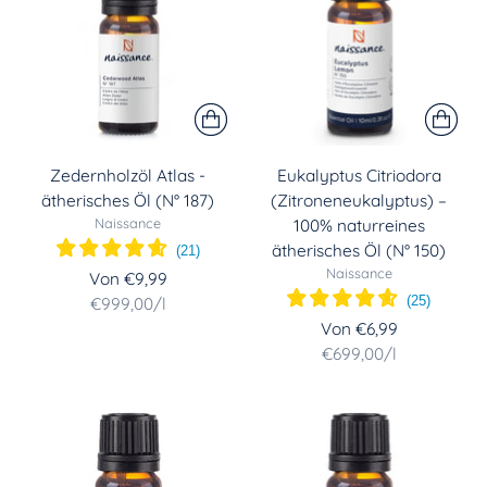
Zedernholzöl Atlas -
Eukalyptus Citriodora
ätherisches Öl (N° 187)
(Zitroneneukalyptus) –
Naissance
100% naturreines
ätherisches Öl (N° 150)
(
21
)
Naissance
Von €9,99
(
25
)
Stückpreis
per
€999,00
/
l
Von €6,99
Stückpreis
per
€699,00
/
l