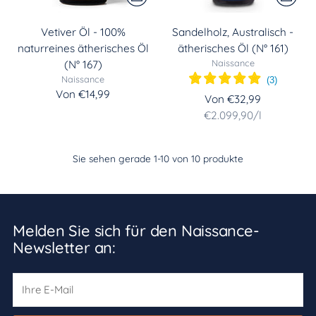
Vetiver Öl - 100%
Sandelholz, Australisch -
naturreines ätherisches Öl
ätherisches Öl (N° 161)
Naissance
(N° 167)
Naissance
(
3
)
Von €14,99
Von €32,99
Stückpreis
per
€2.099,90
/
l
Sie sehen gerade 1-10 von 10 produkte
Melden Sie sich für den Naissance-
Newsletter an:
Ihre
E-
Mail