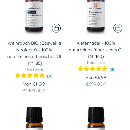
Weihrauch BIO (Boswellia
Kiefernadel - 100%
Neglecta) – 100%
naturreines ätherisches Öl
naturreines ätherisches Öl
(N° 160)
Naissance
(N° 185)
Naissance
(
8
)
(
10
)
Von €6,99
Stückpreis
per
Von €11,99
€699,00
/
l
Stückpreis
per
€1.199,00
/
l