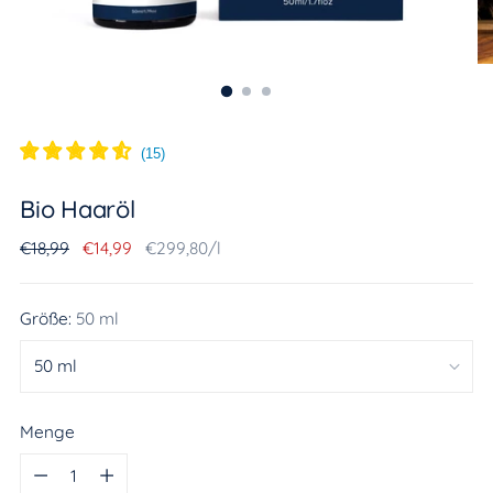
(
15
)
Bio Haaröl
Regulärer
Stückpreis
per
€18,99
€14,99
€299,80
/
l
Preis
Größe:
50 ml
Menge
Menge