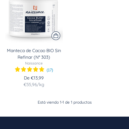
Manteca de Cacao BIO Sin
Refinar (N° 303)
Naissance
(
17
)
De €13,99
Precio
Por
€55,96
/
kg
de
la
Está viendo 1-1 de 1 productos
unidad