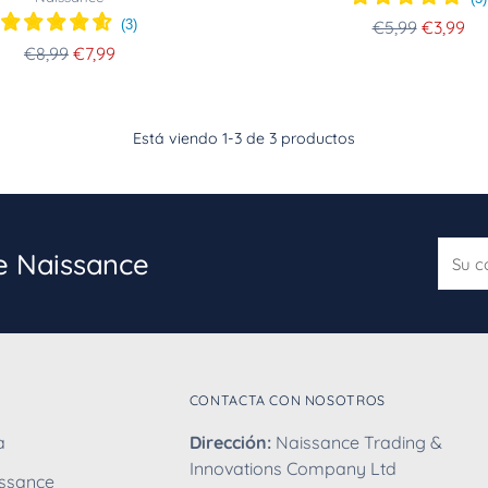
Precio
(
3
)
€5,99
€3,99
Precio
normal
€8,99
€7,99
normal
Está viendo 1-3 de 3 productos
Su
de Naissance
corre
electr
CONTACTA CON NOSOTROS
a
Dirección:
Naissance Trading &
Innovations Company Ltd
issance