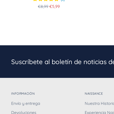
Precio
€8,99
€5,99
normal
Suscríbete al boletín de noticias 
INFORMACIÓN
NAISSANCE
Envío y entrega
Nuestra Histori
Devoluciones
Experiencia Na