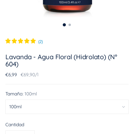
(
2
)
Lavanda - Agua Floral (Hidrolato) (N°
604)
Precio
Precio
Por
€6,99
€69,90
/
l
normal
de
la
Tamaño:
100ml
unidad
Cantidad
Cantidad