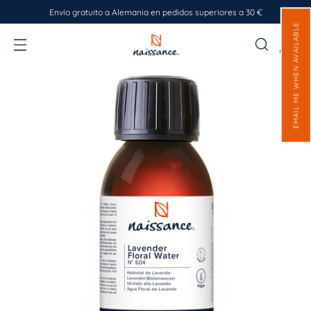
Envío gratuito a Alemania en pedidos superiores a 30 €
EMAIL ME WHEN AVAILABLE
0