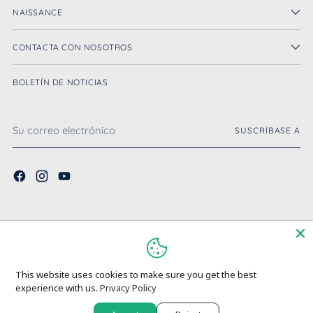
NAISSANCE
CONTACTA CON NOSOTROS
BOLETÍN DE NOTICIAS
Su
SUSCRÍBASE A
correo
electrónico
Español
idioma
Copyright © 2026,
Naissance EU
. Todos los derechos reservados Consulte
nuestras condiciones de uso y el aviso de privacidad.
This website uses cookies to make sure you get the best
Tecnología de Shopify
experience with us.
Privacy Policy