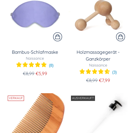
Bambus-Schlafmaske
Holzmassagegerät -
Naissance
Ganzkörper
Naissance
(
8
)
(
3
)
Regulärer
€8,99
€5,99
Preis
Regulärer
€8,99
€7,99
Preis
VERKAUF
AUSVERKAUFT