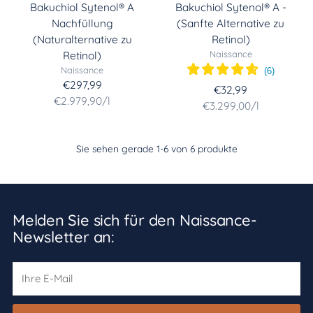
Bakuchiol Sytenol® A
Bakuchiol Sytenol® A -
Nachfüllung
(Sanfte Alternative zu
(Naturalternative zu
Retinol)
Naissance
Retinol)
Naissance
(
6
)
€297,99
€32,99
Stückpreis
per
€2.979,90
/
l
Stückpreis
per
€3.299,00
/
l
Sie sehen gerade 1-6 von 6 produkte
Melden Sie sich für den Naissance-
Newsletter an:
Ihre
E-
Mail